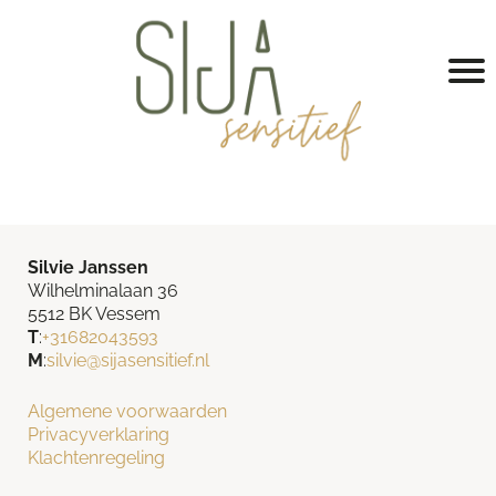
Silvie Janssen
Wilhelminalaan 36
5512 BK Vessem
T
:
+31682043593
M
:
silvie@sijasensitief.nl
Algemene voorwaarden
Privacyverklaring
Klachtenregeling