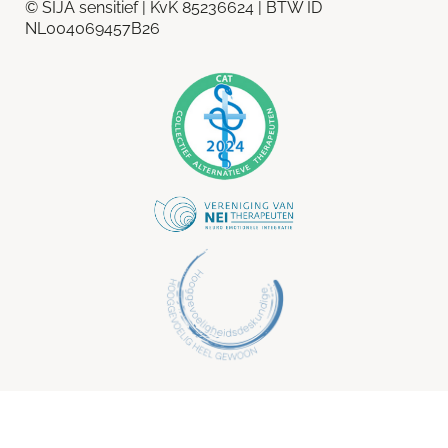
© SIJA sensitief | KvK 85236624 | BTW ID
NL004069457B26